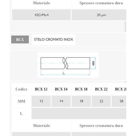
Materiale
Spessore cromatura dura
42CrMo4
20 μm
STELO CROMATO INOX
BCX
Codice
BCX 12
BCX 14
BCX 18
BCX 22
BCX 28
MM
12
14
18
22
28
L
Materiale
Spessore cromatura dura