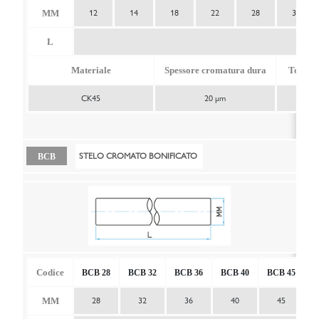
MM
12
14
18
22
28
36
L
Max
Materiale
Spessore cromatura dura
Tollera
CK45
20 μm
STELO CROMATO BONIFICATO
BCB
Codice
BCB 28
BCB 32
BCB 36
BCB 40
BCB 45
B
MM
28
32
36
40
45