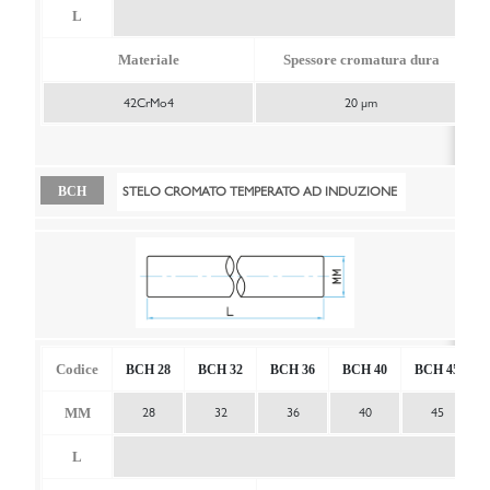
L
Materiale
Spessore cromatura dura
42CrMo4
20 μm
STELO CROMATO TEMPERATO AD INDUZIONE
BCH
Codice
BCH 28
BCH 32
BCH 36
BCH 40
BCH 45
MM
28
32
36
40
45
L