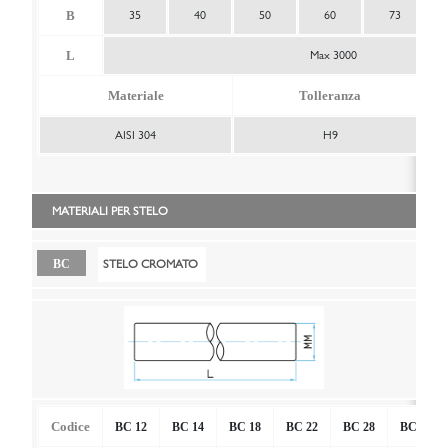
B
35
40
50
60
73
L
Max 3000
Materiale
Tolleranza
AISI 304
H9
MATERIALI PER STELO
STELO CROMATO
BC
Codice
BC 12
BC 14
BC 18
BC 22
BC 28
BC 36