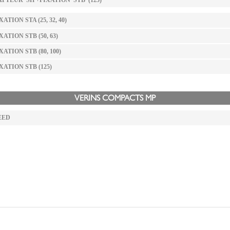
PTEUR 'SH'+FIXATION 'STB' (125)
XATION STA (25, 32, 40)
XATION STB (50, 63)
XATION STB (80, 100)
XATION STB (125)
VERINS COMPACTS MP
EED