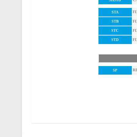
CA
SHSTD
FI
STA
FI
STB
FI
STC
FI
STD
R
SP