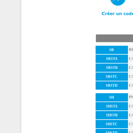
Créer un cod
R
SR
CA
SRSTA
CA
SRSTB
CA
SRSTC
CA
SRSTD
P
SH
CA
SHSTA
CA
SHSTB
CA
SHSTC