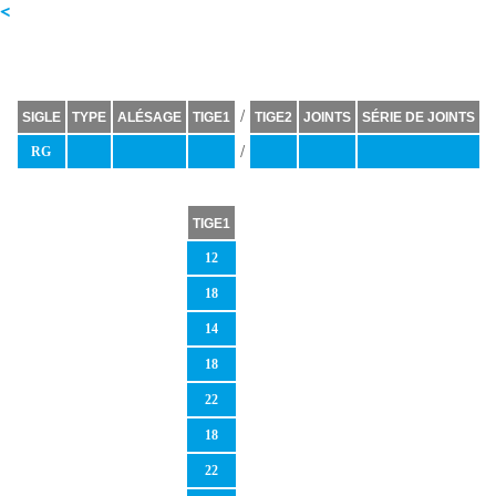
e<
/
SIGLE
TYPE
ALÉSAGE
TIGE1
TIGE2
JOINTS
SÉRIE DE JOINTS
/
RG
TIGE1
12
18
14
18
22
18
22