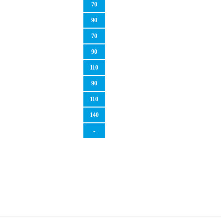
70
90
70
90
110
90
110
140
-